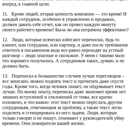
вперед, к главной цели.
11. Кроме людей, вторая ценность компании ― это время! И
каждый сотрудник, особенно в управлении и продажах,
должен давать себе отчет, как он провел каждую минуту
своего рабочего времени! Была ли она потрачена эффективно?
12. Люди, которые всячески избегают переписки, будь то
клиент, или сотрудник, или партнер, и даже после требования
ответить в письменном виде все равно переходят на устный
разговор -- люди опасные и скользкие. У меня с такими мало
что хорошего получалось. А сотрудников таких, думаю, и не
должно быть.
13. Переписка в большинстве случаев лучше переговоров –
все записано, можно поднять текст и прочитать даже спустя
годы. Кроме того, когда человек пишет, он обдумывает текст
лучше. По моему опыту, переписка даже экономит время: нет
лишних вступлений и отклонений от темы, все кратко
изложено, и что важно: этот текст можно переслать другим
сотрудникам, отвечающим за проблему, а также текст легко
поделить и сгенерировать из него задачи. Люди, которые
только говорят и не пишут, отнимают у руководителей уйму
времени. Они пожиратели вашей жизни.