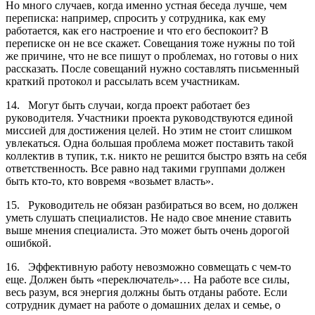
Но много случаев, когда именно устная беседа лучше, чем
переписка: например, спросить у сотрудника, как ему
работается, как его настроение и что его беспокоит? В
переписке он не все скажет. Совещания тоже нужны по той
же причине, что не все пишут о проблемах, но готовы о них
рассказать. После совещаний нужно составлять письменный
краткий протокол и рассылать всем участникам.
14. Могут быть случаи, когда проект работает без
руководителя. Участники проекта руководствуются единой
миссией для достижения целей. Но этим не стоит слишком
увлекаться. Одна большая проблема может поставить такой
коллектив в тупик, т.к. никто не решится быстро взять на себя
ответственность. Все равно над такими группами должен
быть кто-то, кто вовремя «возьмет власть».
15. Руководитель не обязан разбираться во всем, но должен
уметь слушать специалистов. Не надо свое мнение ставить
выше мнения специалиста. Это может быть очень дорогой
ошибкой.
16. Эффективную работу невозможно совмещать с чем-то
еще. Должен быть «переключатель»… На работе все силы,
весь разум, вся энергия должны быть отданы работе. Если
сотрудник думает на работе о домашних делах и семье, о