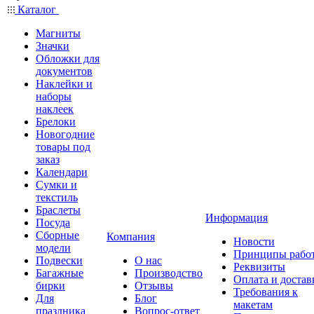
Каталог
Магниты
Значки
Обложки для
документов
Наклейки и
наборы
наклеек
Брелоки
Новогодние
товары под
заказ
Календари
Сумки и
текстиль
Браслеты
Информация
Посуда
Сборные
Компания
Новости
модели
Принципы рабо
Подвески
О нас
Реквизиты
Багажные
Производство
Оплата и достав
бирки
Отзывы
Требования к
Для
Блог
макетам
праздника
Вопрос-ответ