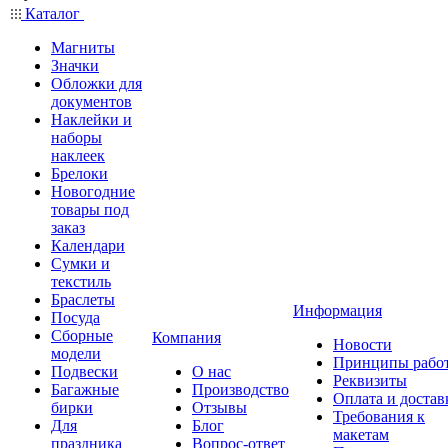
Каталог
Магниты
Значки
Обложки для
документов
Наклейки и
наборы
наклеек
Брелоки
Новогодние
товары под
заказ
Календари
Сумки и
текстиль
Браслеты
Информация
Посуда
Сборные
Компания
Новости
модели
Принципы рабо
Подвески
О нас
Реквизиты
Багажные
Производство
Оплата и достав
бирки
Отзывы
Требования к
Для
Блог
макетам
праздника
Вопрос-ответ