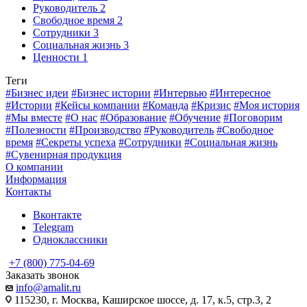
Руководитель
2
Свободное время
2
Сотрудники
3
Социальная жизнь
3
Ценности
1
Теги
#Бизнес идеи
#Бизнес истории
#Интервью
#Интересное
#Истории
#Кейсы компании
#Команда
#Кризис
#Моя история
#Мы вместе
#О нас
#Образование
#Обучение
#Поговорим
#Полезности
#Производство
#Руководитель
#Свободное
время
#Секреты успеха
#Сотрудники
#Социальная жизнь
#Сувенирная продукция
О компании
Информация
Контакты
Вконтакте
Telegram
Одноклассники
+7 (800) 775-04-69
Заказать звонок
info@amalit.ru
115230, г. Москва, Каширское шоссе, д. 17, к.5, стр.3, 2