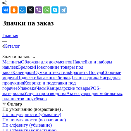
Значки на заказ
Главная
—
Каталог
—
Значки на заказ
Магниты
Обложки для документов
Наклейки и наборы
наклеек
Брелоки
Новогодние товары под
заказ
Календари
Сумки и текстиль
Браслеты
Посуда
Сборные
модели
Подвески
Багажные бирки
Для праздника
Наградная
продукция
Коврики и подставки под
горячее
Упаковка
Часы
Канцелярские товары
POS-
материалы
Услуги производства
Аксессуары для мобильных,
планшетов, ноутбуков
Фильтр
По умолчанию (возрастание)
По популярности (убывание)
По популярности (возрастание)
По алфавиту (убывание)
По алфавиту (возрастание)