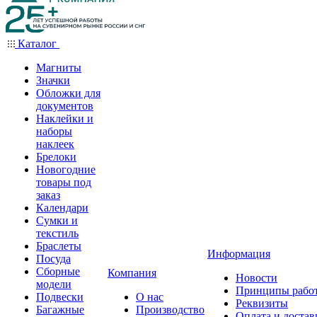
Каталог
Магниты
Значки
Обложки для
документов
Наклейки и
наборы
наклеек
Брелоки
Новогодние
товары под
заказ
Календари
Сумки и
текстиль
Браслеты
Информация
Посуда
Сборные
Компания
Новости
модели
Принципы рабо
Подвески
О нас
Реквизиты
Багажные
Производство
Оплата и достав