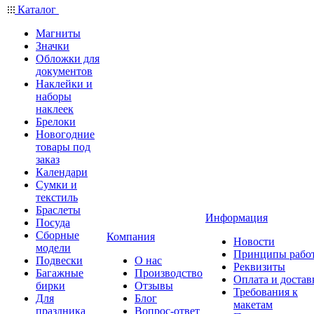
Каталог
Магниты
Значки
Обложки для
документов
Наклейки и
наборы
наклеек
Брелоки
Новогодние
товары под
заказ
Календари
Сумки и
текстиль
Браслеты
Информация
Посуда
Сборные
Компания
Новости
модели
Принципы рабо
Подвески
О нас
Реквизиты
Багажные
Производство
Оплата и достав
бирки
Отзывы
Требования к
Для
Блог
макетам
праздника
Вопрос-ответ