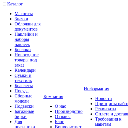
Каталог
Магниты
Значки
Обложки для
документов
Наклейки и
наборы
наклеек
Брелоки
Новогодние
товары под
заказ
Календари
Сумки и
текстиль
Браслеты
Информация
Посуда
Сборные
Компания
Новости
модели
Принципы рабо
Подвески
О нас
Реквизиты
Багажные
Производство
Оплата и достав
бирки
Отзывы
Требования к
Для
Блог
макетам
праздника
Вопрос-ответ