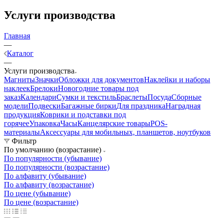
Услуги производства
Главная
—
Каталог
—
Услуги производства
Магниты
Значки
Обложки для документов
Наклейки и наборы
наклеек
Брелоки
Новогодние товары под
заказ
Календари
Сумки и текстиль
Браслеты
Посуда
Сборные
модели
Подвески
Багажные бирки
Для праздника
Наградная
продукция
Коврики и подставки под
горячее
Упаковка
Часы
Канцелярские товары
POS-
материалы
Аксессуары для мобильных, планшетов, ноутбуков
Фильтр
По умолчанию (возрастание)
По популярности (убывание)
По популярности (возрастание)
По алфавиту (убывание)
По алфавиту (возрастание)
По цене (убывание)
По цене (возрастание)