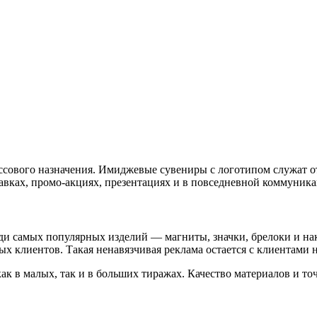
сового назначения. Имиджевые сувениры с логотипом служат о
вках, промо-акциях, презентациях и в повседневной коммуника
и самых популярных изделий — магниты, значки, брелоки и нак
х клиентов. Такая ненавязчивая реклама остается с клиентами н
как в малых, так и в больших тиражах. Качество материалов и т