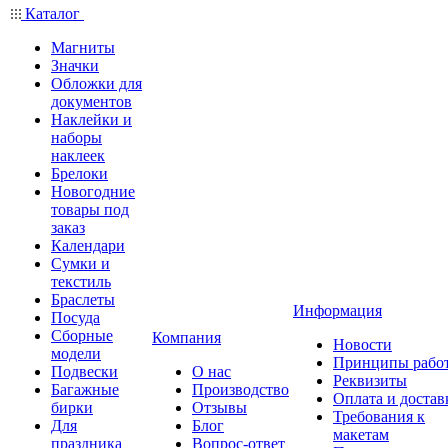
Каталог
Магниты
Значки
Обложки для
документов
Наклейки и
наборы
наклеек
Брелоки
Новогодние
товары под
заказ
Календари
Сумки и
текстиль
Браслеты
Информация
Посуда
Сборные
Компания
Новости
модели
Принципы рабо
Подвески
О нас
Реквизиты
Багажные
Производство
Оплата и достав
бирки
Отзывы
Требования к
Для
Блог
макетам
праздника
Вопрос-ответ