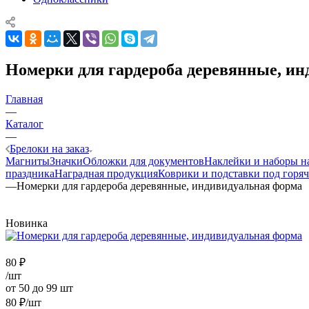
Номерки для гардероба деревянные, и
Главная
—
Каталог
—
Брелоки на заказ
Магниты
Значки
Обложки для документов
Наклейки и наборы н
праздника
Наградная продукция
Коврики и подставки под горяч
—
Номерки для гардероба деревянные, индивидуальная форма
Новинка
80
₽
/шт
от 50 до 99 шт
80
₽
/шт