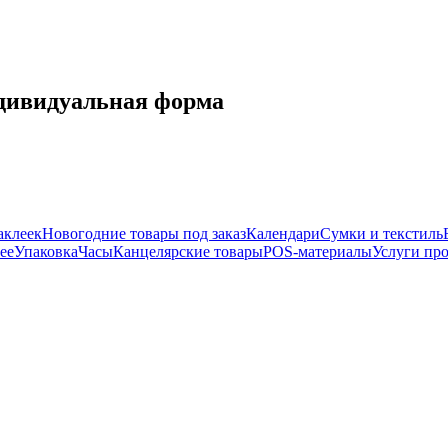
ндивидуальная форма
аклеек
Новогодние товары под заказ
Календари
Сумки и текстиль
ее
Упаковка
Часы
Канцелярские товары
POS-материалы
Услуги пр