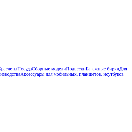
Браслеты
Посуда
Сборные модели
Подвески
Багажные бирки
Для
оизводства
Аксессуары для мобильных, планшетов, ноутбуков