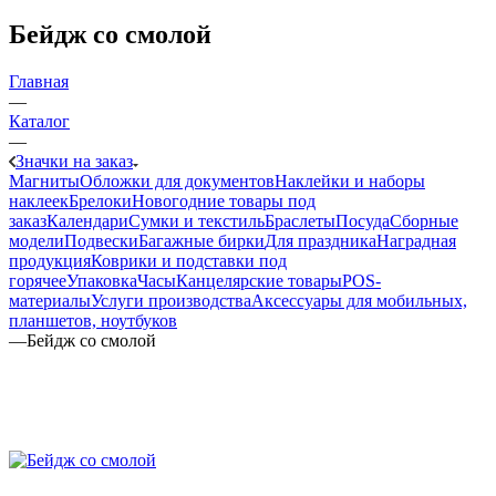
Бейдж со смолой
Главная
—
Каталог
—
Значки на заказ
Магниты
Обложки для документов
Наклейки и наборы
наклеек
Брелоки
Новогодние товары под
заказ
Календари
Сумки и текстиль
Браслеты
Посуда
Сборные
модели
Подвески
Багажные бирки
Для праздника
Наградная
продукция
Коврики и подставки под
горячее
Упаковка
Часы
Канцелярские товары
POS-
материалы
Услуги производства
Аксессуары для мобильных,
планшетов, ноутбуков
—
Бейдж со смолой