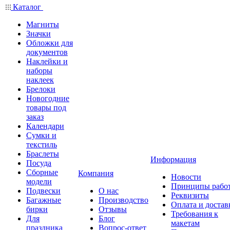
Каталог
Магниты
Значки
Обложки для
документов
Наклейки и
наборы
наклеек
Брелоки
Новогодние
товары под
заказ
Календари
Сумки и
текстиль
Браслеты
Информация
Посуда
Сборные
Компания
Новости
модели
Принципы рабо
Подвески
О нас
Реквизиты
Багажные
Производство
Оплата и достав
бирки
Отзывы
Требования к
Для
Блог
макетам
праздника
Вопрос-ответ