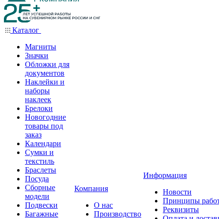
Каталог
Магниты
Значки
Обложки для
документов
Наклейки и
наборы
наклеек
Брелоки
Новогодние
товары под
заказ
Календари
Сумки и
текстиль
Браслеты
Информация
Посуда
Сборные
Компания
Новости
модели
Принципы рабо
Подвески
О нас
Реквизиты
Багажные
Производство
Оплата и достав