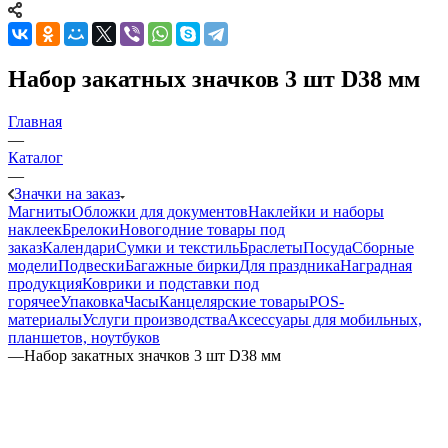
Набор закатных значков 3 шт D38 мм
Главная
—
Каталог
—
Значки на заказ
Магниты
Обложки для документов
Наклейки и наборы
наклеек
Брелоки
Новогодние товары под
заказ
Календари
Сумки и текстиль
Браслеты
Посуда
Сборные
модели
Подвески
Багажные бирки
Для праздника
Наградная
продукция
Коврики и подставки под
горячее
Упаковка
Часы
Канцелярские товары
POS-
материалы
Услуги производства
Аксессуары для мобильных,
планшетов, ноутбуков
—
Набор закатных значков 3 шт D38 мм