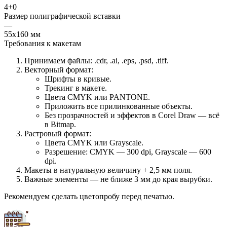
4+0
Размер полиграфической вставки
—
55х160 мм
Требования к макетам
Принимаем файлы: .cdr, .ai, .eps, .psd, .tiff.
Векторный формат:
Шрифты в кривые.
Трекинг в макете.
Цвета CMYK или PANTONE.
Приложить все прилинкованные объекты.
Без прозрачностей и эффектов в Corel Draw — всё
в Bitmap.
Растровый формат:
Цвета CMYK или Grayscale.
Разрешение: CMYK — 300 dpi, Grayscale — 600
dpi.
Макеты в натуральную величину + 2,5 мм поля.
Важные элементы — не ближе 3 мм до края вырубки.
Рекомендуем сделать цветопробу перед печатью.