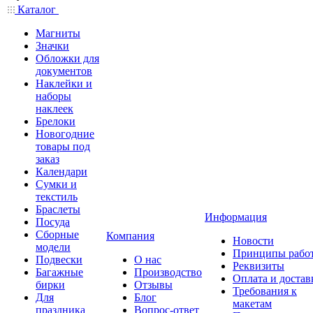
Каталог
Магниты
Значки
Обложки для
документов
Наклейки и
наборы
наклеек
Брелоки
Новогодние
товары под
заказ
Календари
Сумки и
текстиль
Браслеты
Информация
Посуда
Сборные
Компания
Новости
модели
Принципы рабо
Подвески
О нас
Реквизиты
Багажные
Производство
Оплата и достав
бирки
Отзывы
Требования к
Для
Блог
макетам
праздника
Вопрос-ответ