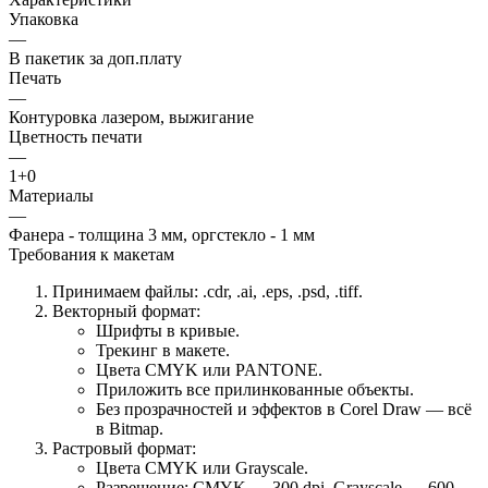
Упаковка
—
В пакетик за доп.плату
Печать
—
Контуровка лазером, выжигание
Цветность печати
—
1+0
Материалы
—
Фанера - толщина 3 мм, оргстекло - 1 мм
Требования к макетам
Принимаем файлы: .cdr, .ai, .eps, .psd, .tiff.
Векторный формат:
Шрифты в кривые.
Трекинг в макете.
Цвета CMYK или PANTONE.
Приложить все прилинкованные объекты.
Без прозрачностей и эффектов в Corel Draw — всё
в Bitmap.
Растровый формат:
Цвета CMYK или Grayscale.
Разрешение: CMYK — 300 dpi, Grayscale — 600