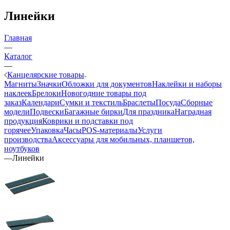
Линейки
Главная
—
Каталог
—
Канцелярские товары
Магниты
Значки
Обложки для документов
Наклейки и наборы
наклеек
Брелоки
Новогодние товары под
заказ
Календари
Сумки и текстиль
Браслеты
Посуда
Сборные
модели
Подвески
Багажные бирки
Для праздника
Наградная
продукция
Коврики и подставки под
горячее
Упаковка
Часы
POS-материалы
Услуги
производства
Аксессуары для мобильных, планшетов,
ноутбуков
—
Линейки