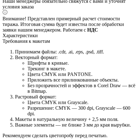
Наши менеджеры обязательно свяжутся с вами и уточнят
условия заказа
Внимание! Представлен примерный расчет стоимости
тиража. Итоговая сумма будет известна после обработки
заявки нашим менеджером. Работаем с
НДС
Характеристики
Требования к макетам
Принимаем файлы: .cdr, .ai, .eps, .psd, .tiff.
Векторный формат:
Шрифты в кривые.
Трекинг в макете.
Цвета CMYK или PANTONE.
Приложить все прилинкованные объекты.
Без прозрачностей и эффектов в Corel Draw — всё
в Bitmap.
Растровый формат:
Цвета CMYK или Grayscale.
Разрешение: CMYK — 300 dpi, Grayscale — 600
dpi.
Макеты в натуральную величину + 2,5 мм поля.
Важные элементы — не ближе 3 мм до края вырубки.
Рекомендуем сделать цветопробу перед печатью.