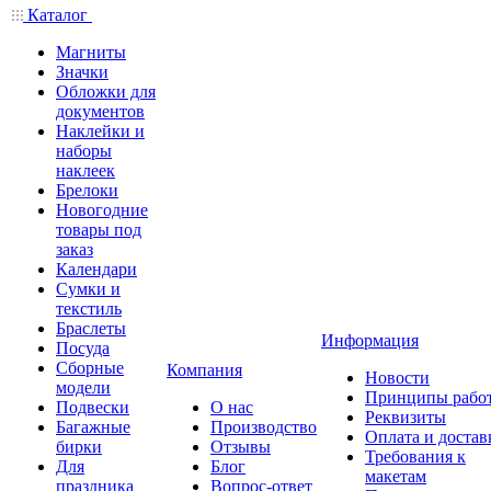
Каталог
Магниты
Значки
Обложки для
документов
Наклейки и
наборы
наклеек
Брелоки
Новогодние
товары под
заказ
Календари
Сумки и
текстиль
Браслеты
Информация
Посуда
Сборные
Компания
Новости
модели
Принципы рабо
Подвески
О нас
Реквизиты
Багажные
Производство
Оплата и достав
бирки
Отзывы
Требования к
Для
Блог
макетам
праздника
Вопрос-ответ