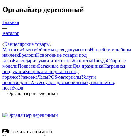
Органайзер деревянный
Главная
—
Каталог
—
Канцелярские товары
Магниты
Значки
Обложки для документов
Наклейки и наборы
наклеек
Брелоки
Новогодние товары под
заказ
Календари
Сумки и текстиль
Браслеты
Посуда
Сборные
модели
Подвески
Багажные бирки
Для праздника
Наградная
продукция
Коврики и подставки под
горячее
Упаковка
Часы
POS-материалы
Услуги
производства
Аксессуары для мобильных, планшетов,
ноутбуков
—
Органайзер деревянный
Рассчитать стоимость