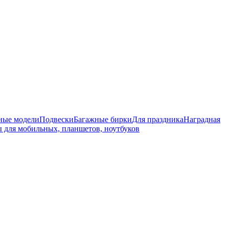
ные модели
Подвески
Багажные бирки
Для праздника
Наградная
 для мобильных, планшетов, ноутбуков