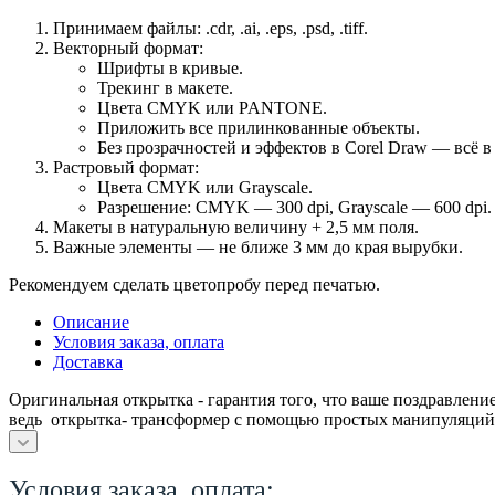
Принимаем файлы: .cdr, .ai, .eps, .psd, .tiff.
Векторный формат:
Шрифты в кривые.
Трекинг в макете.
Цвета CMYK или PANTONE.
Приложить все прилинкованные объекты.
Без прозрачностей и эффектов в Corel Draw — всё в
Растровый формат:
Цвета CMYK или Grayscale.
Разрешение: CMYK — 300 dpi, Grayscale — 600 dpi.
Макеты в натуральную величину + 2,5 мм поля.
Важные элементы — не ближе 3 мм до края вырубки.
Рекомендуем сделать цветопробу перед печатью.
Описание
Условия заказа, оплата
Доставка
Оригинальная открытка - гарантия того, что ваше поздравлени
ведь открытка- трансформер с помощью простых манипуляций
Условия заказа, оплата: