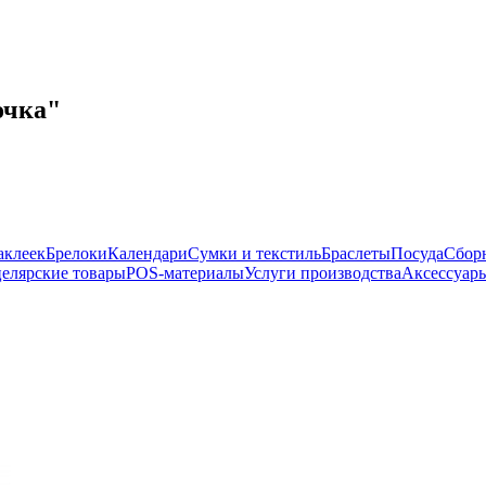
очка"
аклеек
Брелоки
Календари
Сумки и текстиль
Браслеты
Посуда
Сбор
елярские товары
POS-материалы
Услуги производства
Аксессуары