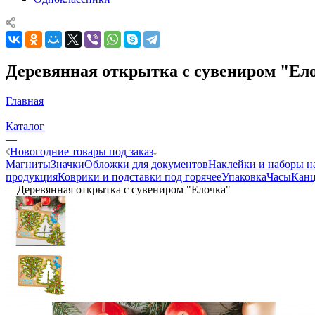
Деревянная открытка с сувениром "Ел
Главная
—
Каталог
—
Новогодние товары под заказ
Магниты
Значки
Обложки для документов
Наклейки и наборы н
продукция
Коврики и подставки под горячее
Упаковка
Часы
Канц
—
Деревянная открытка с сувениром "Елочка"