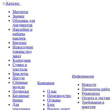
Каталог
Магниты
Значки
Обложки для
документов
Наклейки и
наборы
наклеек
Брелоки
Новогодние
товары под
заказ
Календари
Сумки и
текстиль
Браслеты
Информация
Посуда
Сборные
Компания
Новости
модели
Принципы рабо
Подвески
О нас
Реквизиты
Багажные
Производство
Оплата и достав
бирки
Отзывы
Требования к
Для
Блог
макетам
праздника
Вопрос-ответ