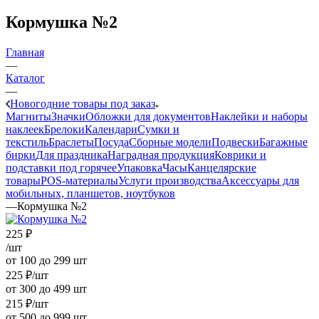
Кормушка №2
Главная
—
Каталог
—
Новогодние товары под заказ
Магниты
Значки
Обложки для документов
Наклейки и наборы
наклеек
Брелоки
Календари
Сумки и
текстиль
Браслеты
Посуда
Сборные модели
Подвески
Багажные
бирки
Для праздника
Наградная продукция
Коврики и
подставки под горячее
Упаковка
Часы
Канцелярские
товары
POS-материалы
Услуги производства
Аксессуары для
мобильных, планшетов, ноутбуков
—
Кормушка №2
225
₽
/шт
от 100 до 299 шт
225
₽
/шт
от 300 до 499 шт
215
₽
/шт
от 500 до 999 шт