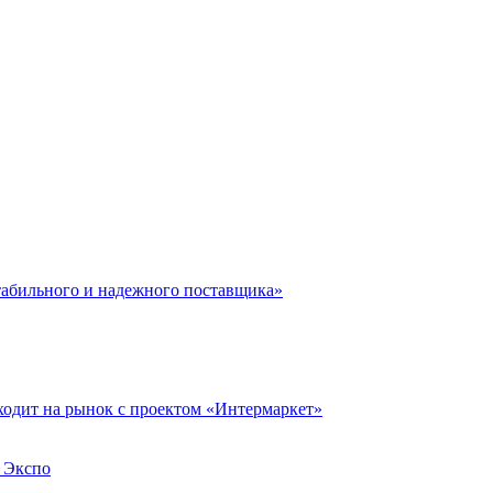
стабильного и надежного поставщика»
одит на рынок с проектом «Интермаркет»
с Экспо