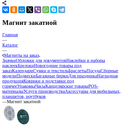
Магнит закатной
Главная
—
Каталог
—
Магниты на заказ
Значки
Обложки для документов
Наклейки и наборы
наклеек
Брелоки
Новогодние товары под
заказ
Календари
Сумки и текстиль
Браслеты
Посуда
Сборные
модели
Подвески
Багажные бирки
Для праздника
Наградная
продукция
Коврики и подставки под
горячее
Упаковка
Часы
Канцелярские товары
POS-
материалы
Услуги производства
Аксессуары для мобильных,
планшетов, ноутбуков
—
Магнит закатной