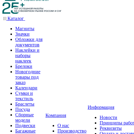
Каталог
Магниты
Значки
Обложки для
документов
Наклейки и
наборы
наклеек
Брелоки
Новогодние
товары под
заказ
Календари
Сумки и
текстиль
Браслеты
Информация
Посуда
Сборные
Компания
Новости
модели
Принципы рабо
Подвески
О нас
Реквизиты
Багажные
Производство
Оплата и достав