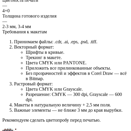
Цветность печати
—
4+0
Толщина готового изделия
—
2-3 мм, 3-4 мм
Требования к макетам
Принимаем файлы: .cdr, .ai, .eps, .psd, .tiff.
Векторный формат:
Шрифты в кривые.
Трекинг в макете.
Цвета CMYK или PANTONE.
Приложить все прилинкованные объекты.
Без прозрачностей и эффектов в Corel Draw — всё
в Bitmap.
Растровый формат:
Цвета CMYK или Grayscale.
Разрешение: CMYK — 300 dpi, Grayscale — 600
dpi.
Макеты в натуральную величину + 2,5 мм поля.
Важные элементы — не ближе 3 мм до края вырубки.
Рекомендуем сделать цветопробу перед печатью.