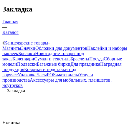
Закладка
Главная
—
Каталог
—
Канцелярские товары
Магниты
Значки
Обложки для документов
Наклейки и наборы
наклеек
Брелоки
Новогодние товары под
заказ
Календари
Сумки и текстиль
Браслеты
Посуда
Сборные
модели
Подвески
Багажные бирки
Для праздника
Наградная
продукция
Коврики и подставки под
горячее
Упаковка
Часы
POS-материалы
Услуги
производства
Аксессуары для мобильных, планшетов,
ноутбуков
—
Закладка
Новинка