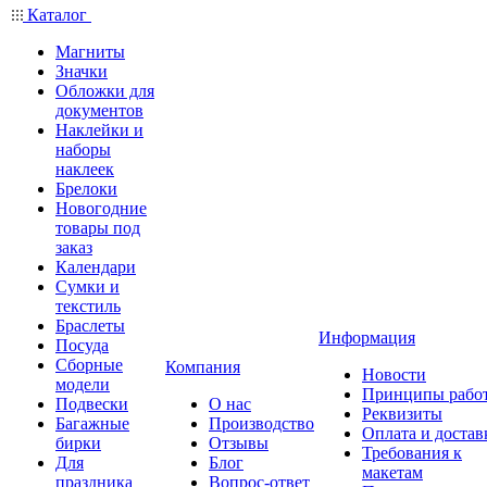
Каталог
Магниты
Значки
Обложки для
документов
Наклейки и
наборы
наклеек
Брелоки
Новогодние
товары под
заказ
Календари
Сумки и
текстиль
Браслеты
Информация
Посуда
Сборные
Компания
Новости
модели
Принципы рабо
Подвески
О нас
Реквизиты
Багажные
Производство
Оплата и достав
бирки
Отзывы
Требования к
Для
Блог
макетам
праздника
Вопрос-ответ