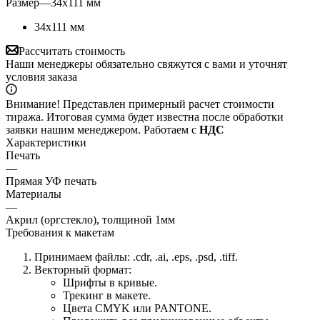
Размер
—
34х111 мм
34х111 мм
Рассчитать стоимость
Наши менеджеры обязательно свяжутся с вами и уточнят
условия заказа
Внимание! Представлен примерный расчет стоимости
тиража. Итоговая сумма будет известна после обработки
заявки нашим менеджером. Работаем с
НДС
Характеристики
Печать
—
Прямая УФ печать
Материалы
—
Акрил (оргстекло), толщиной 1мм
Требования к макетам
Принимаем файлы: .cdr, .ai, .eps, .psd, .tiff.
Векторный формат:
Шрифты в кривые.
Трекинг в макете.
Цвета CMYK или PANTONE.