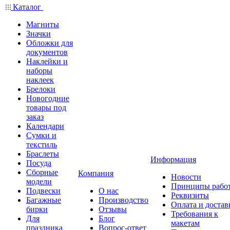
Каталог
Магниты
Значки
Обложки для
документов
Наклейки и
наборы
наклеек
Брелоки
Новогодние
товары под
заказ
Календари
Сумки и
текстиль
Браслеты
Информация
Посуда
Сборные
Компания
Новости
модели
Принципы рабо
Подвески
О нас
Реквизиты
Багажные
Производство
Оплата и достав
бирки
Отзывы
Требования к
Для
Блог
макетам
праздника
Вопрос-ответ