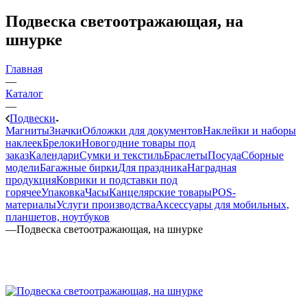
Подвеска светоотражающая, на
шнурке
Главная
—
Каталог
—
Подвески
Магниты
Значки
Обложки для документов
Наклейки и наборы
наклеек
Брелоки
Новогодние товары под
заказ
Календари
Сумки и текстиль
Браслеты
Посуда
Сборные
модели
Багажные бирки
Для праздника
Наградная
продукция
Коврики и подставки под
горячее
Упаковка
Часы
Канцелярские товары
POS-
материалы
Услуги производства
Аксессуары для мобильных,
планшетов, ноутбуков
—
Подвеска светоотражающая, на шнурке