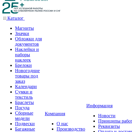
Каталог
Магниты
Значки
Обложки для
документов
Наклейки и
наборы
наклеек
Брелоки
Новогодние
товары под
заказ
Календари
Сумки и
текстиль
Браслеты
Информация
Посуда
Сборные
Компания
Новости
модели
Принципы рабо
Подвески
О нас
Реквизиты
Багажные
Производство
Оплата и достав