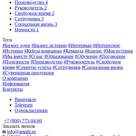
Производство
4
Руководитель
2
Свободное время
2
Сотрудники
3
Социальная жизнь
3
Ценности
1
Теги
#Бизнес идеи
#Бизнес истории
#Интервью
#Интересное
#Истории
#Кейсы компании
#Команда
#Кризис
#Моя история
#Мы вместе
#О нас
#Образование
#Обучение
#Поговорим
#Полезности
#Производство
#Руководитель
#Свободное
время
#Секреты успеха
#Сотрудники
#Социальная жизнь
#Сувенирная продукция
О компании
Информация
Контакты
Вконтакте
Telegram
Одноклассники
+7 (800) 775-04-69
Заказать звонок
info@amalit.ru